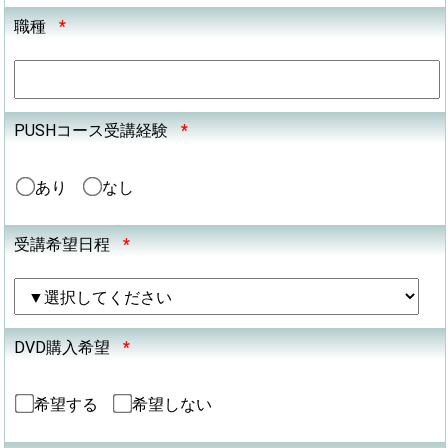
職種
*
PUSHコース受講経験
*
あり
なし
受講希望日程
*
DVD購入希望
*
希望する
希望しない