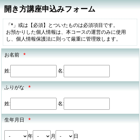
開き方講座申込みフォーム
「*」或は【必須】とついたものは必須項目です。
お預かりした個人情報は、本コースの運営のみに使用
し、個人情報保護法に則って厳重に管理致します。
お名前
*
姓:
名:
ふりがな
*
姓:
名:
生年月日
*
年
月
日