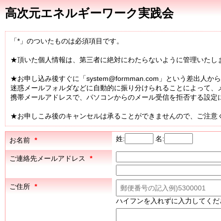
高次元エネルギーワーク実践会
「*」のついたものは必須項目です。
★頂いた個人情報は、第三者に絶対にわたらないように管理いたし
★お申し込み後すぐに「system@formman.com」という差
迷惑メールフォルダなどに自動的に振り分けられることによって、
携帯メールアドレスで、パソコンからのメール受信を拒否する設定
★お申しこみ後のキャンセルは承ることができませんので、ご注意
姓:
名:
お名前
*
ご連絡先メールアドレス
*
ご住所
*
ハイフンを入れずに入力してくだ