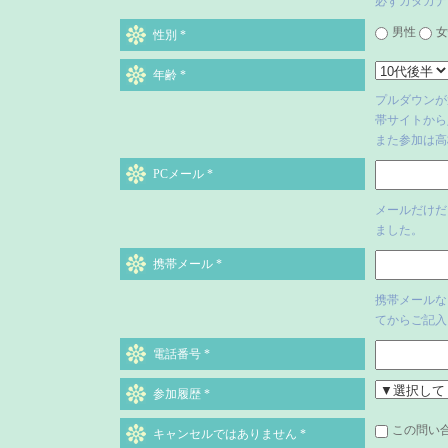
必ずカタカナ
男性
女
性別
*
年齢
*
プルダウンが
帯サイトから入りな
また参加は高
PCメール
*
メールだけだ
ました。
携帯メール
*
携帯メールな
てからご記入
電話番号
*
参加履歴
*
この問い
キャンセルではありません
*