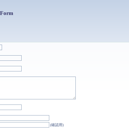
orm
。
(確認用)