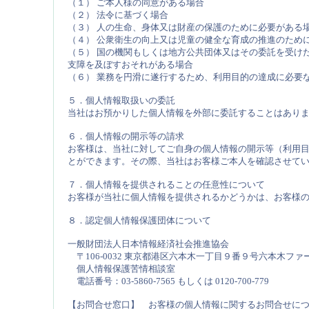
（１） ご本人様の同意がある場合
（２） 法令に基づく場合
（３） 人の生命、身体又は財産の保護のために必要がある
（４） 公衆衛生の向上又は児童の健全な育成の推進のため
（５） 国の機関もしくは地方公共団体又はその委託を受け
支障を及ぼすおそれがある場合
（６） 業務を円滑に遂行するため、利用目的の達成に必要
５．個人情報取扱いの委託
当社はお預かりした個人情報を外部に委託することはあり
６．個人情報の開示等の請求
お客様は、当社に対してご自身の個人情報の開示等（利用
とができます。その際、当社はお客様ご本人を確認させて
７．個人情報を提供されることの任意性について
お客様が当社に個人情報を提供されるかどうかは、お客様の
８．認定個人情報保護団体について
一般財団法人日本情報経済社会推進協会
〒106-0032 東京都港区六本木一丁目９番９号六本木フ
個人情報保護苦情相談室
電話番号：03-5860-7565 もしくは 0120-700-779
【お問合せ窓口】 お客様の個人情報に関するお問合せに