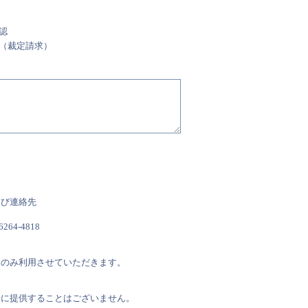
認
（裁定請求）
及び連絡先
64-4818
にのみ利用させていただきます。
者に提供することはございません。