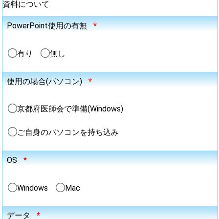
資料について
PowerPoint使用の有無
*
有り
無し
使用の場合(パソコン)
*
京都府医師会で準備(Windows)
ご自身のパソコンを持ち込み
OS
*
Windows
Mac
データ
*