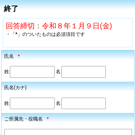
終了
回答締切：令和８年１月９日(金)
・「*」のついたものは必須項目です
氏名
*
姓:
名:
氏名(カナ)
姓:
名:
ご所属先・役職名
*