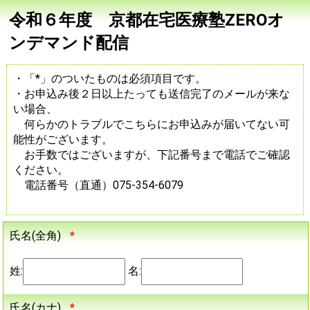
令和６年度 京都在宅医療塾ZEROオ
ンデマンド配信
・「*」のついたものは必須項目です。
・お申込み後２日以上たっても送信完了のメールが来な
い場合、
何らかのトラブルでこちらにお申込みが届いてない可
能性がございます。
お手数ではございますが、下記番号まで電話でご確認
ください。
電話番号（直通）075-354-6079
氏名(全角)
*
姓:
名:
氏名(カナ)
*