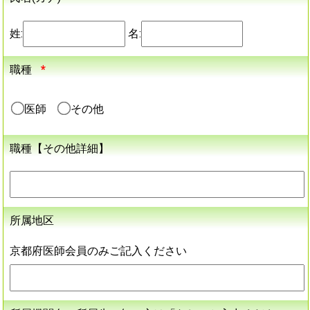
姓:
名:
職種
*
医師
その他
職種【その他詳細】
所属地区
京都府医師会員のみご記入ください