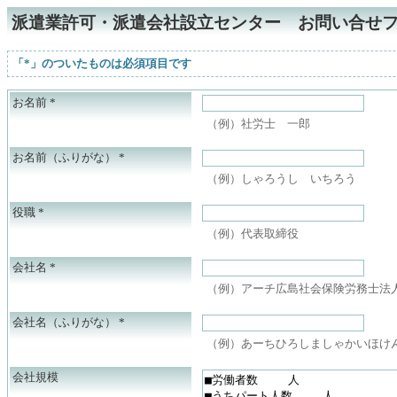
派遣業許可・派遣会社設立センター お問い合せ
「*」のついたものは必須項目です
お名前
*
（例）社労士 一郎
お名前（ふりがな）
*
（例）しゃろうし いちろう
役職
*
（例）代表取締役
会社名
*
（例）アーチ広島社会保険労務士法
会社名（ふりがな）
*
（例）あーちひろしましゃかいほけ
会社規模