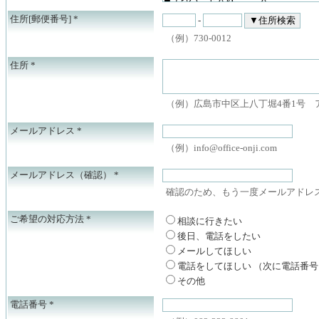
住所[郵便番号]
*
-
（例）730-0012
住所
*
（例）広島市中区上八丁堀4番1号 
メールアドレス
*
（例）info@office-onji.com
メールアドレス（確認）
*
確認のため、もう一度メールアドレ
ご希望の対応方法
*
相談に行きたい
後日、電話をしたい
メールしてほしい
電話をしてほしい （次に電話番
その他
電話番号
*