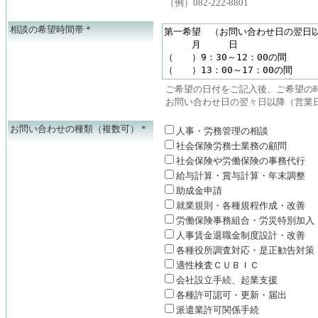
（例）082-222-8801
相談の希望時間帯
*
ご希望の日付をご記入後、ご希望の
お問い合わせ日の翌々日以降（営業
お問い合わせの種類（複数可）
*
人事・労務管理の相談
社会保険労務士業務の顧問
社会保険や労働保険の事務代行
給与計算・賞与計算・年末調整
助成金申請
就業規則・各種規程作成・改善
労働保険事務組合・労災特別加入
人事賃金退職金制度設計・改善
各種役所調査対応・是正勧告対策
適性検査ＣＵＢＩＣ
会社設立手続、起業支援
各種許可認可・更新・届出
派遣業許可関係手続