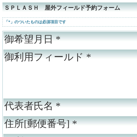
ＳＰＬＡＳＨ 屋外フィールド予約フォーム
「*」のついたものは必須項目です
御希望月日
*
御利用フィールド
*
代表者氏名
*
住所[郵便番号]
*