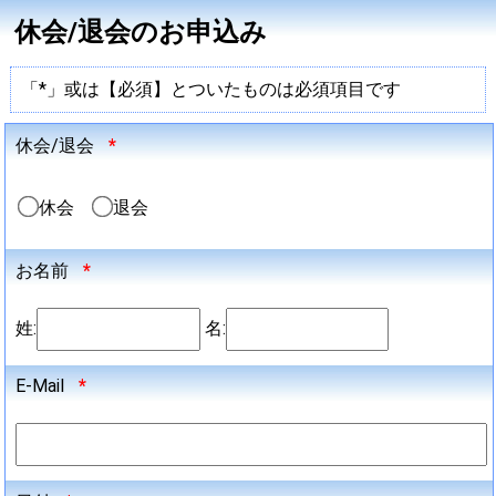
休会/退会のお申込み
「*」或は【必須】とついたものは必須項目です
休会/退会
*
休会
退会
お名前
*
姓:
名:
E-Mail
*