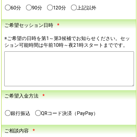
60分
90分
120分
上記以外
ご希望セッション日時
*
※ご希望の日時を第1～第3候補でお知らせください。セッ
ション可能時間は午前10時～夜21時スタートまでです。
ご希望入金方法
*
銀行振込
QRコード決済（PayPay）
ご相談内容
*