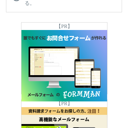
る。
【PR】
【PR】