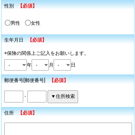
性別
【必須】
男性
女性
生年月日
【必須】
※保険の関係上ご記入をお願いします。
年
月
日
郵便番号[郵便番号]
【必須】
-
住所
【必須】