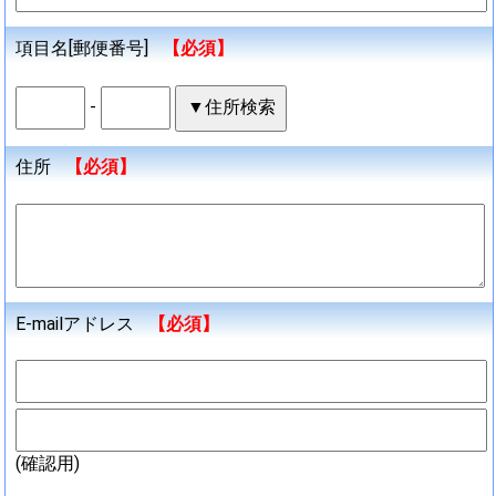
項目名[郵便番号]
【必須】
-
住所
【必須】
E-mailアドレス
【必須】
(確認用)