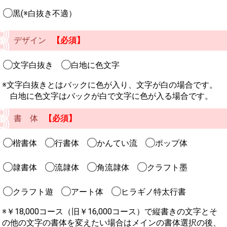
黒(※白抜き不適）
デザイン
【必須】
文字白抜き
白地に色文字
※文字白抜きとはバックに色が入り、文字が白の場合です。
白地に色文字はバックが白で文字に色が入る場合です。
書 体
【必須】
楷書体
行書体
かんてい流
ポップ体
隷書体
流隷体
角流隷体
クラフト墨
クラフト遊
アート体
ヒラギノ特太行書
※￥18,000コース（旧￥16,000コース）で縦書きの文字とそ
の他の文字の書体を変えたい場合はメインの書体選択の後、