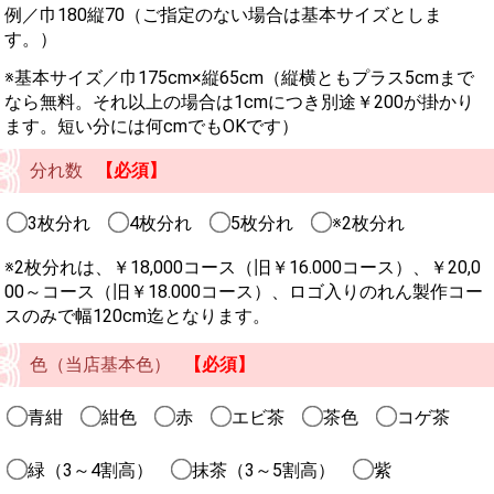
例／巾180縦70（ご指定のない場合は基本サイズとしま
す。）
※基本サイズ／巾175cm×縦65cm（縦横ともプラス5cmまで
なら無料。それ以上の場合は1cmにつき別途￥200が掛かり
ます。短い分には何cmでもOKです）
分れ数
【必須】
3枚分れ
4枚分れ
5枚分れ
※2枚分れ
※2枚分れは、￥18,000コース（旧￥16.000コース）、￥20,0
00～コース（旧￥18.000コース）、ロゴ入りのれん製作コー
スのみで幅120cm迄となります。
色（当店基本色）
【必須】
青紺
紺色
赤
エビ茶
茶色
コゲ茶
緑（3～4割高）
抹茶（3～5割高）
紫