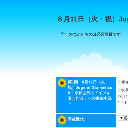
８月11日（火・祝）Jug
「*」のついたものは必須項目です
第1回 8月11日（火・
参
祝）Jugend-Stammtisc
欠
h「令和世代のドイツを
*8月
楽しむ会」への参加申込
*ド
*
平成世代