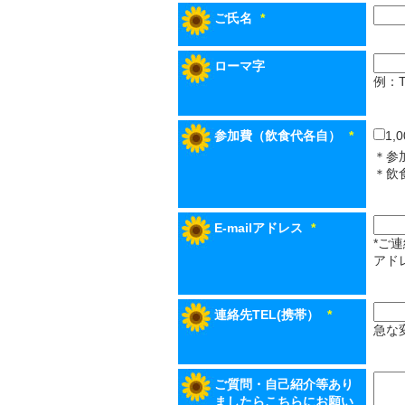
ご氏名
*
ローマ字
例：Ta
参加費（飲食代各自）
*
1,
＊参
＊飲
E-mailアドレス
*
*ご
アド
連絡先TEL(携帯）
*
急な
ご質問・自己紹介等あり
ましたらこちらにお願い