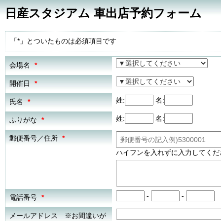
日産スタジアム 車出店予約フォーム
「*」とついたものは必須項目です
会場名
*
開催日
*
姓:
名:
氏名
*
姓:
名:
ふりがな
*
郵便番号／住所
*
ハイフンを入れずに入力してくだ
-
-
電話番号
*
メールアドレス ※お間違いが