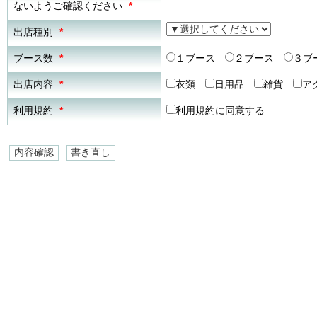
ないようご確認ください
*
出店種別
*
ブース数
*
１ブース
２ブース
３ブ
出店内容
*
衣類
日用品
雑貨
ア
利用規約
*
利用規約に同意する