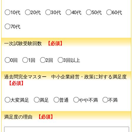
10代
20代
30代
40代
50代
60代
70代
一次試験受験回数
【必須】
0回
1回
2回
3回以上
過去問完全マスター 中小企業経営・政策に対する満足度
【必須】
大変満足
満足
普通
やや不満
不満
満足度の理由
【必須】