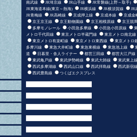
南武線
JR埼京線
JR山手線
JR常磐線(上野～取手)
JR東海道本線(東京～熱海)
JR横浜線
JR横須賀線
J
JR青梅線
JR高崎線
京成押上線
京成本線
京成金
京王京王線
京王動物園線
京王相模原線
京王競
多摩モノレール
小田急多摩線
小田急小田原線
メトロ千代田線
東京メトロ半蔵門線
東京メトロ南北線
東京メトロ有楽町線
東京メトロ東西線
東京メトロ
多摩川線
東急大井町線
東急東横線
東急池上線
道
日暮里・舎人ライナー
都営三田線
都営大江戸線
東武亀戸線
東武伊勢崎線
東武大師線
東武東上
西武多摩湖線
西武山口線
西武拝島線
西武新宿
西武豊島線
つくばエクスプレス