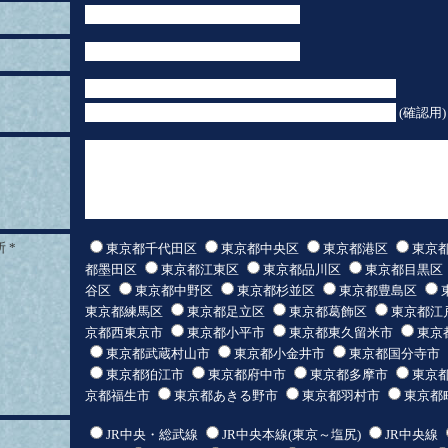
(確認用)
所
*
東京都千代田区
東京都中央区
東京都港区
東京
都墨田区
東京都江東区
東京都品川区
東京都目黒区
谷区
東京都中野区
東京都杉並区
東京都豊島区
東京都練馬区
東京都足立区
東京都葛飾区
東京都江
京都西東京市
東京都小平市
東京都東久留米市
東京
東京都武蔵村山市
東京都小金井市
東京都国分寺市
東京都狛江市
東京都府中市
東京都多摩市
東京
京都福生市
東京都あきる野市
東京都羽村市
東京都
JR中央・総武線
JR中央本線(東京～塩尻)
JR中央線