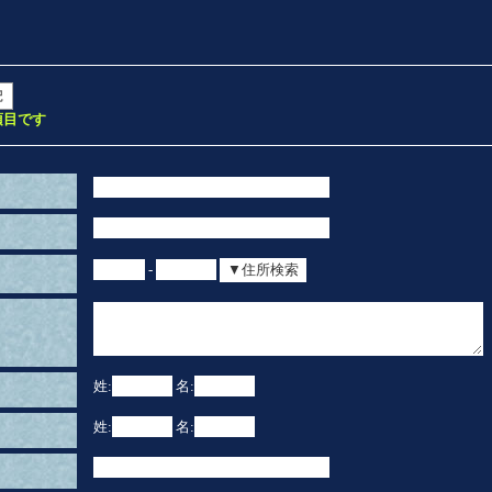
項目です
-
姓:
名:
姓:
名: