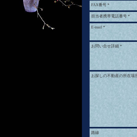
FAX番号
*
担当者携帯電話番号
*
E-mail
*
お問い合せ詳細
*
お探しの不動産の所在場
路線