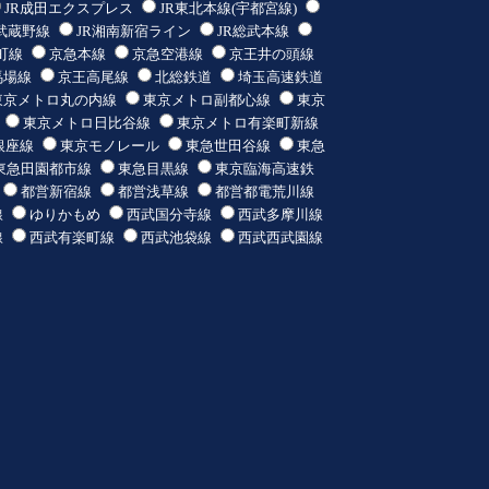
JR成田エクスプレス
JR東北本線(宇都宮線)
R武蔵野線
JR湘南新宿ライン
JR総武本線
町線
京急本線
京急空港線
京王井の頭線
馬場線
京王高尾線
北総鉄道
埼玉高速鉄道
東京メトロ丸の内線
東京メトロ副都心線
東京
東京メトロ日比谷線
東京メトロ有楽町新線
銀座線
東京モノレール
東急世田谷線
東急
東急田園都市線
東急目黒線
東京臨海高速鉄
都営新宿線
都営浅草線
都営都電荒川線
線
ゆりかもめ
西武国分寺線
西武多摩川線
線
西武有楽町線
西武池袋線
西武西武園線