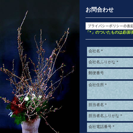
お問合わせ
「*」のついたものは必須
会社名
*
会社名ふりがな
*
郵便番号
会社住所
*
担当者名
*
担当者名ふりがな
*
会社電話番号
*