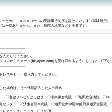
フのために、ＡＨＡコースの受講優待制度を設けています（試験運用）
どは一切ありません。また、病院の承諾なども不要です。
を入力してください。
ンからのメール(blsjapan.com)を受け取れるようにしておいて下さ
ドレスをもう一度入力してください。
した場合は、その代理記入した人の氏名
ー
老健リハビリよこはま
湘南鎌倉病院
亀田総合病院
N
究センター
済生会熊本病院
順天堂大学医学部附属順天堂医院
ッドタウンクリニック
その他