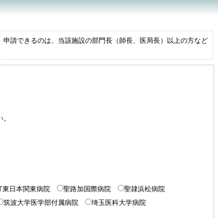
。申請できるのは、当該施設の部門長（師長、医局長）以上の方など
い。
TT東日本関東病院
聖路加国際病院
聖隷浜松病院
筑波大学医学部付属病院
埼玉医科大学病院