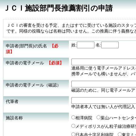
ＪＣＩ施設部門長推薦割引の申請
ＪＣＩの審査を受ける予定、またはすでに受けている施設のスタッ
です。同様の役職ならば名称は問いません。この推薦に伴う義務な
姓:
名:
申請者(部門長)の氏名
【必
須】
申請者の電子メール
【必須】
連絡用に使う電子メールアドレス
携帯メールでも構いませんが、パソコ
申請者の電子メール（確認）
確認のために、同じ電子メールア
代筆者
申請者本人では無い人が代理記入
施設名称
相澤病院
葉山ハートセンタ
メディポリスがん粒子線治療研
日本赤十字足利病院
東京ミ