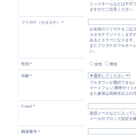
ニックネームなどは不可
ますのでご注意ください
フリガナ（カタカナ）
*
お名前のフリガナをご記
カタカナでソートします
あるとエラーになります
またフリガナがフルネー
い。
性別
*
女性
男性
年齢
*
プルダウンが選択できな
マートフォン/携帯サイトから入りな
また参加は高校生以上の
E-mail
*
迷惑メールなどに入って
メールやブロック設定を
郵便番号
*