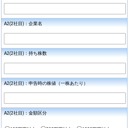
A2(2社目)：企業名
A2(2社目)：持ち株数
A2(2社目)：申告時の株値（一株あたり）
A2(2社目)：金額区分