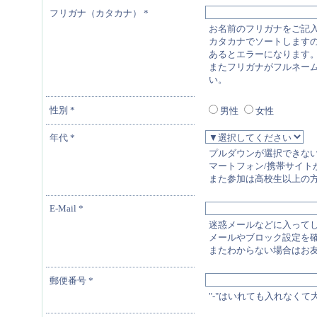
フリガナ（カタカナ）
*
お名前のフリガナをご記
カタカナでソートします
あるとエラーになります
またフリガナがフルネー
い。
性別
*
男性
女性
年代
*
プルダウンが選択できな
マートフォン/携帯サイトから入りな
また参加は高校生以上の
E-Mail
*
迷惑メールなどに入って
メールやブロック設定を
またわからない場合はお
郵便番号
*
"-"はいれても入れなくて