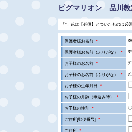
ピグマリオン 品川教
「*」或は【必須】とついたものは必
姓
保護者様お名前
*
姓
保護者様お名前（ふりがな）
*
姓
お子様のお名前
*
姓
お子様のお名前（ふりがな）
*
お子様の生年月日
*
お子様の月齢（申込み時）
*
お子様の性別
*
ご住所[郵便番号]
*
ご住所
*