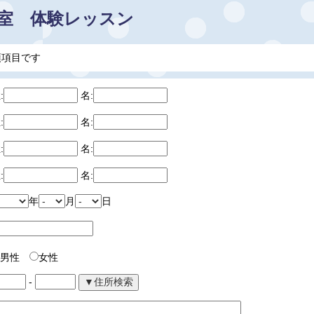
室 体験レッスン
須項目です
:
名:
:
名:
:
名:
:
名:
年
月
日
男性
女性
-