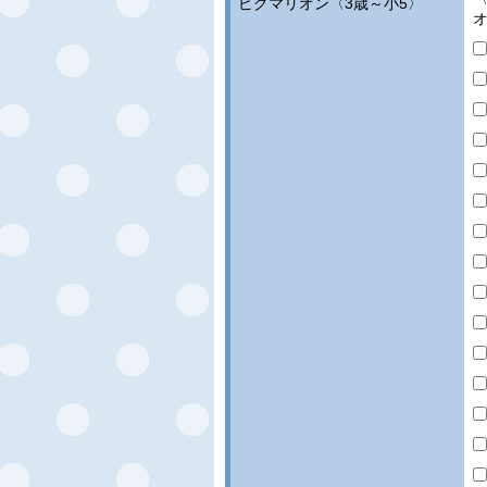
ピグマリオン〈3歳～小5〉