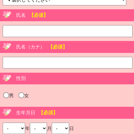
氏名
【必須】
氏名（カナ）
【必須】
性別
男
女
生年月日
【必須】
年
月
日