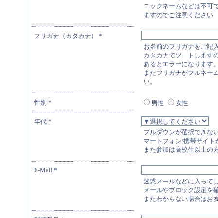
ニックネームなどは不可
ますのでご注意ください
フリガナ（カタカナ）
*
お名前のフリガナをご記
カタカナでソートします
あるとエラーになります
またフリガナがフルネー
い。
性別
*
男性
女性
年代
*
プルダウンが選択できな
マートフォン/携帯サイトから入りな
また参加は高校生以上の
E-Mail
*
迷惑メールなどに入って
メールやブロック設定を
またわからない場合はお