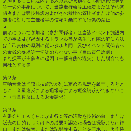
参加することに起因する人身及び物損などの賠償責任事故
等一切の事象について、当該走行会等主催者またはその関
係者または競技施設およびその敷地の管理者または他の参
加者に対して主催者等の信頼を棄損する行為の禁止
２
前項について参加者（参加関係者）は当該イベント施設内
での事故及び起因するトラブル等が発生した際の解決方法
は自己責任の原則に従い参加者同士及びイベント関係者へ
の金銭の要求等一切認められない事（自己責任原則）
また損害が主催者に起因（主催者側の過失）した場合でも
同様とする事
第２条
車輌音量は当該競技施設が別に定める規定を厳守するとと
もに、音量違反による退場等による返金請求ができないこ
と（音量違反による返金請求）
第３条
有限会社ＴＫくらぶが走行会等の活動を技術の向上または
販売の目的もしくはその必要を認めた場合は撮影または録
画、または録音、または記録等することを了承し、著作権