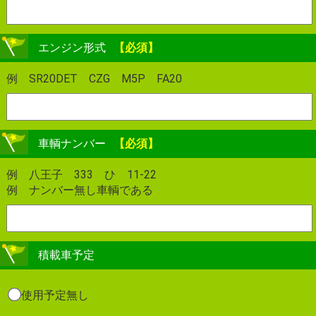
エンジン形式
【必須】
例 SR20DET CZG M5P FA20
車輌ナンバー
【必須】
例 八王子 333 ひ 11-22
例 ナンバー無し車輌である
積載車予定
使用予定無し