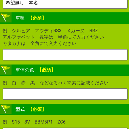
車種
【必須】
例 シルビア アウディRS3 メガーヌ BRZ
アルファベット 数字は 半角にて入力ください
カタカナは 全角にて入力ください
車体の色
【必須】
例 白 赤 黒 などなるべく簡素に記載ください
型式
【必須】
例 S15 8V BBM5P1 ZC6