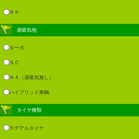
ＲＲ
過吸気他
ターボ
ＳＣ
ＮＡ（過吸気無し）
ハイブリッド車輌
タイヤ種類
ラヂアルタイヤ