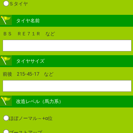
Ｓタイヤ
タイヤ名前
ＢＳ ＲＥ７１Ｒ など
タイヤサイズ
前後 215-45-17 など
改造レベル（馬力系）
ほぼノーマル～+α位
ブーストアップ