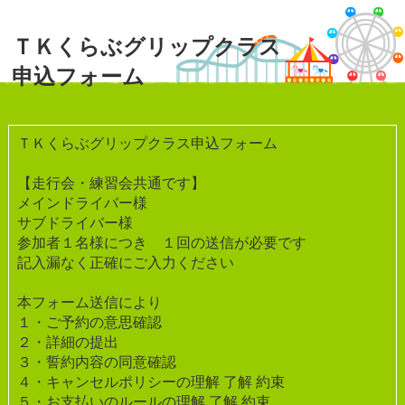
ＴＫくらぶグリップクラス
申込フォーム
ＴＫくらぶグリップクラス申込フォーム
【走行会・練習会共通です】
メインドライバー様
サブドライバー様
参加者１名様につき １回の送信が必要です
記入漏なく正確にご入力ください
本フォーム送信により
１・ご予約の意思確認
２・詳細の提出
３・誓約内容の同意確認
４・キャンセルポリシーの理解 了解 約束
５・お支払いのルールの理解 了解 約束