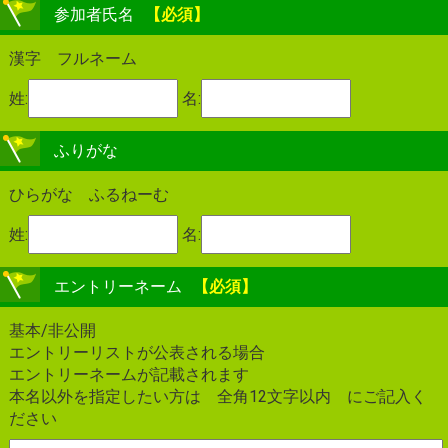
参加者氏名
【必須】
漢字 フルネーム
姓:
名:
ふりがな
ひらがな ふるねーむ
姓:
名:
エントリーネーム
【必須】
基本/非公開
エントリーリストが公表される場合
エントリーネームが記載されます
本名以外を指定したい方は 全角12文字以内 にご記入く
ださい