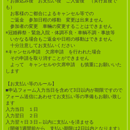
・お振込み後 お支払い後 ご入金後 （実行直後で
も）
お客様のご都合によるキャンセル等での
ご返金 参加日程の移動 変更は出来ません
参加者の変更 車輛の変更することはできません
※冠婚葬祭・緊急入院・体調不良・車輌不調・事故等
いかなる場合もご返金や日程の移動はできません
十分注意してお支払いください
※キャンセル申請 欠席申請 を行われた場合
その申請を取り消すことができません
よって キャンセルや欠席申請 も慎重にお願いいた
します
【お支払い等のルール】
■申込フォーム入力当日を含めて3日以内が期限ですので
フォーム送信にあわせてお支払い等の準備もお願い致し
ます
入力当日 １日
入力翌日 ２日
入力翌々日３日←以内に支払いを済ませる
（開催1週間前から 支払い期限は2日以内となります）