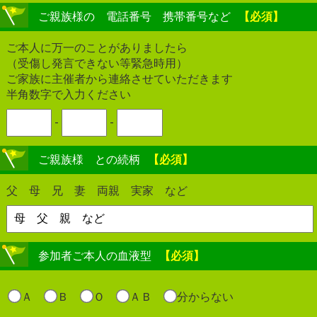
ご親族様の 電話番号 携帯番号など
【必須】
ご本人に万一のことがありましたら
（受傷し発言できない等緊急時用）
ご家族に主催者から連絡させていただきます
半角数字で入力ください
-
-
ご親族様 との続柄
【必須】
父 母 兄 妻 両親 実家 など
参加者ご本人の血液型
【必須】
Ａ
Ｂ
Ｏ
ＡＢ
分からない