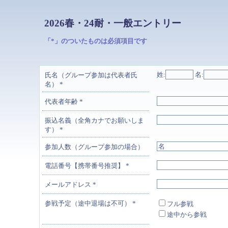
2026春・24耐・一般エントリー
「*」のついたものは必須項目です
姓:
名:
氏名（グループ参加は代表者氏
名）
*
代表者年齢
*
振込名義（全角カナでお願いしま
す）
*
参加人数（グループ参加の場合）
電話番号【携帯番号推奨】
*
メールアドレス
*
参戦予定（途中退場は不可）
*
フル参戦
途中から参戦