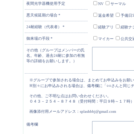
夜間光学器機使用予定
NV
サーマル
悪天候延期の場合
*
返金希望
予備日
24耐経験（代表者）
*
経験アリ
経験ナ
御来場の手段
*
マイカー
公共交
その他（グループはメンバーの氏
名。年齢、過去24耐に参加の有無
等の詳細をお願いします。）
※グループで参加される場合は、まとめてお申込みをお願
※別々にお申込みされる場合は、備考欄に「○○さんと同じ
その他、ご不明な点はお問い合わせください。
０４３－２５４－８７４８（受付時間：平日９時～１７時
画像添付用メールアドレス：splashbbj@gmail.com
備考欄