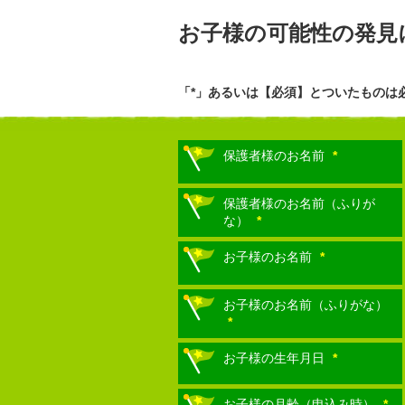
お子様の可能性の発見
「*」あるいは【必須】とついたものは
保護者様のお名前
*
保護者様のお名前（ふりが
な）
*
お子様のお名前
*
お子様のお名前（ふりがな）
*
お子様の生年月日
*
お子様の月齢（申込み時）
*