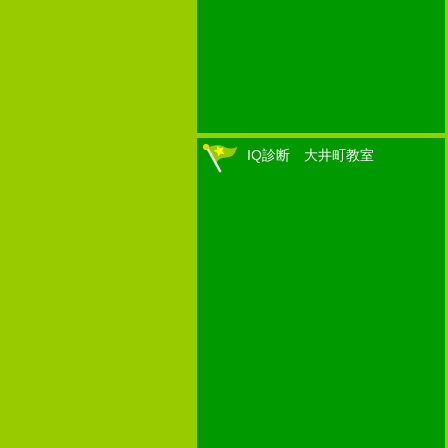
IQ診断 大井町教室