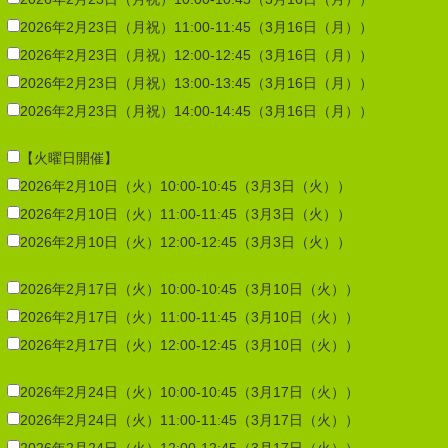
2026年2月23日（月祝）11:00-11:45（3月16日（月））
2026年2月23日（月祝）12:00-12:45（3月16日（月））
2026年2月23日（月祝）13:00-13:45（3月16日（月））
2026年2月23日（月祝）14:00-14:45（3月16日（月））
【火曜日開催】
2026年2月10日（火）10:00-10:45（3月3日（火））
2026年2月10日（火）11:00-11:45（3月3日（火））
2026年2月10日（火）12:00-12:45（3月3日（火））
2026年2月17日（火）10:00-10:45（3月10日（火））
2026年2月17日（火）11:00-11:45（3月10日（火））
2026年2月17日（火）12:00-12:45（3月10日（火））
2026年2月24日（火）10:00-10:45（3月17日（火））
2026年2月24日（火）11:00-11:45（3月17日（火））