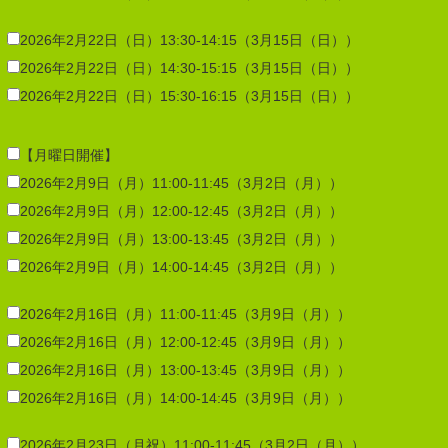
2026年2月22日（日）13:30-14:15（3月15日（日））
2026年2月22日（日）14:30-15:15（3月15日（日））
2026年2月22日（日）15:30-16:15（3月15日（日））
【月曜日開催】
2026年2月9日（月）11:00-11:45（3月2日（月））
2026年2月9日（月）12:00-12:45（3月2日（月））
2026年2月9日（月）13:00-13:45（3月2日（月））
2026年2月9日（月）14:00-14:45（3月2日（月））
2026年2月16日（月）11:00-11:45（3月9日（月））
2026年2月16日（月）12:00-12:45（3月9日（月））
2026年2月16日（月）13:00-13:45（3月9日（月））
2026年2月16日（月）14:00-14:45（3月9日（月））
2026年2月23日（月祝）11:00-11:45（3月2日（月））