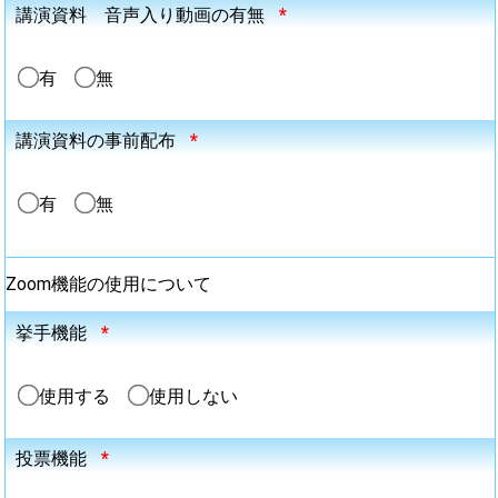
講演資料 音声入り動画の有無
*
有
無
講演資料の事前配布
*
有
無
Zoom機能の使用について
挙手機能
*
使用する
使用しない
投票機能
*