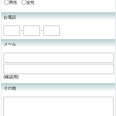
男性
女性
お電話
-
-
メール
(確認用)
その他