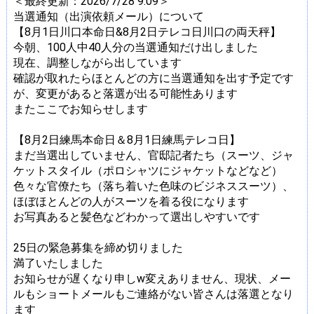
＜最終更新：2026/7/28 9:09＞
当選通知（出演依頼メール）について
【8月1日川口本命日&8月2日テレコ日川口の両天秤】
今朝、100人中40人分の当選通知だけ出しました
現在、調整しながら出しています
確認が取れたらほとんどの方に当選通知を出す予定です
が、変更があると落選が出る可能性あります
またここでお知らせします
【8月2日練馬本命日＆8月1日練馬テレコ日】
まだ当選出していません、官邸記者たち（スーツ、ジャ
ケットスタイル（ポロシャツにジャケットなどなど）
色々な官僚たち（落ち着いた色味のビジネススーツ）、
ほぼほとんどの人がスーツを着る役になります
お写真あると髪色などわかって選出しやすいです
25日の緊急募集を締め切りました
満了いたしました
お知らせが遅くなり申しw変えありません、現状、メー
ルもショートメールもご連絡がない皆さんは落選となり
ます