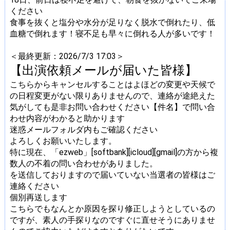
ください
食事を抜くと塩分や水分が足りなく脱水で倒れたり、低
血糖で倒れます！寝不足も早々に倒れる人が多いです！
＜最終更新：2026/7/3 17:03＞
【出演依頼メールが届いた皆様】
こちらからキャンセルすることはよほどの変更や天候で
の日程変更がない限りありませんので、連絡が途絶えた
気がしても是非お問い合わせください【件名】で問い合
わせ内容がわかると助かります
迷惑メールフォルダ内もご確認ください
よろしくお願いいたします。
特に現在、「ezweb」[softbank][icloud][gmail]の方から複
数人の不着の問い合わせがありました。
を送信しておりますので届いていない当選者の皆様はご
連絡ください
個別再送します
こちらでもなんとか原因を探り修正しようとしているの
ですが、素人の手探りなのですぐに直せそうにありませ