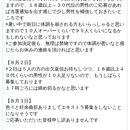
ますので、１８歳以上～３０代位の男性のご応募があれ
ば当選通知を出す感じで少し男性を補強しておきたいと
ころです
※暑い中で前日に体調を崩される方もいらっしゃると思い
ますので１０人オーバーくらいで９５人くらいになるか
もしれないなと思っております
※ご参加決定後も、無理は禁物ですので体調が悪いなと感
じたらお休みの連絡を頂ければと思います
【８月２日】
※２日は５人の方の出欠返信お待ちしつつ、１８歳以上４
０代くらいの男性が１０人足りないので、もうしばらく
募集しております
１７時ごろには締め切るかなと思います
【８月３日】
色々と紆余曲折ありましてエキストラ募集をしないこと
になりそうです
ご応募いただいた皆様申し訳ありませんです