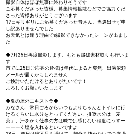
撮影自体はほぼ無事に終わりそうです
ご応募くださった皆様、募集情報拡散などでご協力くだ
さった皆様ありがとうございます
17日ギリギリにご応募くださった皆さん、当選出せず申
し訳ありませんでした
お天気とは違う理由でs撮影できなかったシーンが出まし
た
◆7月25日再度撮影します、もとも爆破素材取りも行いま
す
市でに25日ご応募の皆様は年代によると突然、出演依頼
メールが届くかもしれません
ご検討いただけるとありがたいです！
よろしくお願いいたします
◆夏の屋外エキストラ◆
みなさん、常日ごろからいつもよりちゃんとトイレに行
けるくらいに水分をとってください、推奨水分は「麦
茶」、汗をかく仕事の方は味では感じない程度にうすー
ーーーく塩を入れるといいですよ
18日、前日は寝不足を避けて、朝食を抜かないでご来場