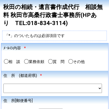
秋田の相続・遺言書作成代行 相談無
料 秋田市高桑行政書士事務所(HPあ
り TEL:018-834-3114)
「*」のついたものは必須項目です
ﾒｰﾙの内容
*
相 談
業務依頼
質 問
その他
住 所 (都道府県)
*
住 所[郵便番号]