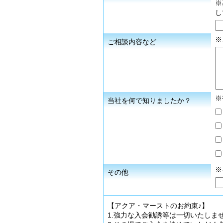
※
し
※
ご相談内容など
※
当社を何で知りましたか？
※
その他
【アクア・マーストのお約束♪】
1.強力な入会勧誘等は一切いたしま