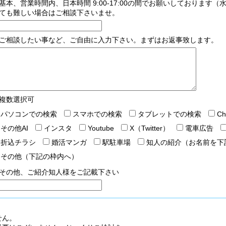
基本、営業時間内、日本時間 9:00-17:00の間でお願いしております
ても難しい場合はご相談下さいませ。
ご相談したい事など、ご自由に入力下さい。まずはお返事致します。
複数選択可
パソコンでの検索
スマホでの検索
タブレットでの検索
Ch
その他AI
インスタ
Youtube
X（Twitter）
電車広告
折込チラシ
婚活マンガ
駅駐車場
知人の紹介（お名前を下
その他（下記の枠内へ）
その他、ご紹介知人様をご記載下さい
せん。