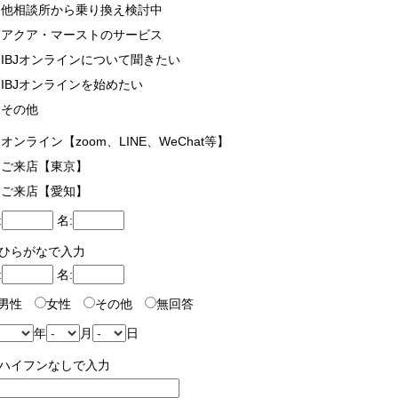
他相談所から乗り換え検討中
アクア・マーストのサービス
IBJオンラインについて聞きたい
IBJオンラインを始めたい
その他
オンライン【zoom、LINE、WeChat等】
ご来店【東京】
ご来店【愛知】
:
名:
ひらがなで入力
:
名:
男性
女性
その他
無回答
年
月
日
ハイフンなしで入力