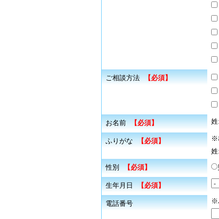
ご相談方法
【必須】
姓
お名前
【必須】
※
ふりがな
【必須】
姓
性別
【必須】
生年月日
【必須】
※
電話番号