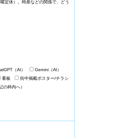
（水曜定休）。時差などの関係で、どう
atGPT（AI）
Gemini（AI）
看板
街中掲載ポスター/チラシ
記の枠内へ）