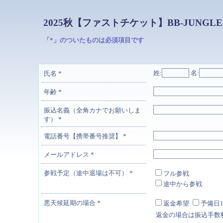
2025秋【ファストチケット】BB-JUNGL
「*」のついたものは必須項目です
姓:
名:
氏名
*
年齢
*
振込名義（全角カナでお願いしま
す）
*
電話番号【携帯番号推奨】
*
メールアドレス
*
参戦予定（途中退場は不可）
*
フル参戦
途中から参戦
悪天候延期の場合
*
返金希望
予備日1
返金の場合は振込手数