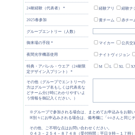
24耐経験（代表者）
*
経験アリ
経験ナ
2025春参加
黄チーム
赤チー
グループエントリー（人数）
御来場の手段
*
マイカー
公共交
夜間光学機器使用
ナイトヴィジョン
特典・アパレル・ウエア（24耐限
M
L
XL
X
定デザイン入プリント）
*
その他（グループでエントリーの
方はグループ名もしくは代表名な
どチーム分け時にわかりやすいよ
う情報を御記入ください。）
※グループで参加される場合は、まとめてお申込みをお願
※別々にお申込みされる場合は、備考欄に「○○さんと同じ
その他、ご不明な点はお問い合わせください。
０４３－２５４－８７４８（受付時間：平日９時～１７時