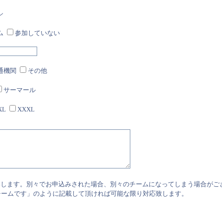
シ
ム
参加していない
通機関
その他
サーマール
XL
XXXL
いします。別々でお申込みされた場合、別々のチームになってしまう場合がご
チームです」のように記載して頂ければ可能な限り対応致します。
）