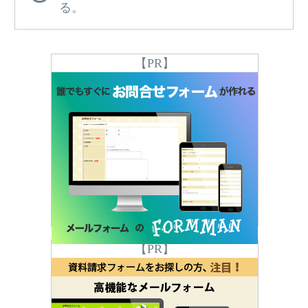
る。
【PR】
【PR】