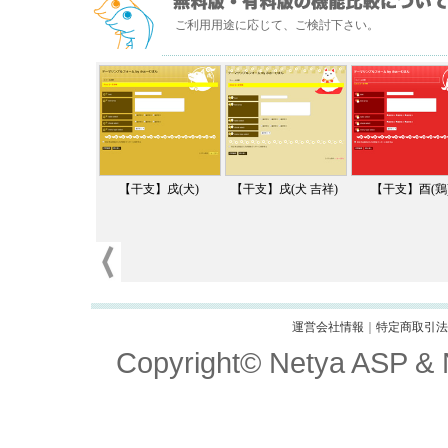
ご利用用途に応じて、ご検討下さい。
【干支】戌(犬)
【干支】戌(犬 吉祥)
【干支】酉(鶏
運営会社情報
｜
特定商取引法
Copyright© Netya ASP & Ne